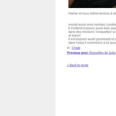
Haelar et nous même tenions à don
voulait aussi vous montrez combie
Il s'entend toujours aussi bien av
dans des missions "croquettes" à 
et soeur!
Il est toujours aussi gourmand et 
dans l'eau) il commence à lui aussi
In :
Chats
Previous post:
Nouvelles de Julia
« Back to posts