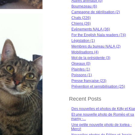
Autres animaux (0)
Bournezeau (6)
Campagne de stérilisation (2)
Chats (226)
Chiens (26)
Evènements NALA (36)
For the English Nala readers (74)
Législation (1)
Membres du bureau NALA (2)
Mobilisations (4)
Mot de la présidente (3)
Oiseaux (0)
Plaintes (1)
Poissons (1)
Presse française (23)
Prévention et sensibilisation (25)
Recent Posts
Des nouvelles et photos de Kitty et Kia
Et une nouvelle photo de Roméo et sa
mamy -...
Une petite nouvelle photo de Icetea -
Merci!