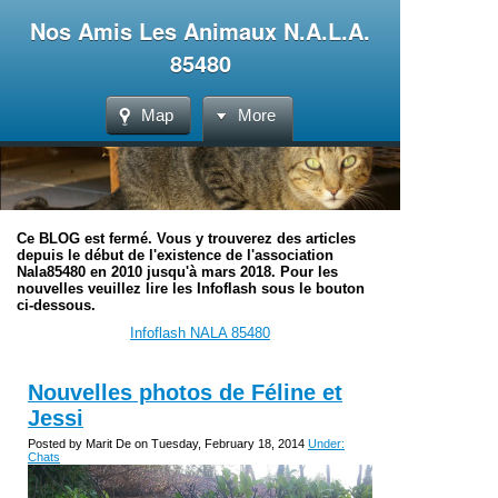
Nos Amis Les Animaux N.A.L.A.
85480
Map
More
Ce BLOG est fermé. Vous y trouverez des articles
depuis le début de l'existence de l'association
Nala85480 en 2010 jusqu'à mars 2018. Pour les
nouvelles veuillez lire les Infoflash sous le bouton
ci-dessous.
Infoflash NALA 85480
Nouvelles photos de Féline et
Jessi
Posted by Marit De on Tuesday, February 18, 2014
Under:
Chats