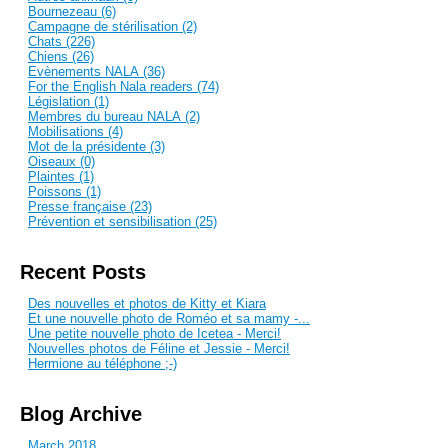
Bournezeau (6)
Campagne de stérilisation (2)
Chats (226)
Chiens (26)
Evènements NALA (36)
For the English Nala readers (74)
Législation (1)
Membres du bureau NALA (2)
Mobilisations (4)
Mot de la présidente (3)
Oiseaux (0)
Plaintes (1)
Poissons (1)
Presse française (23)
Prévention et sensibilisation (25)
Recent Posts
Des nouvelles et photos de Kitty et Kiara
Et une nouvelle photo de Roméo et sa mamy -...
Une petite nouvelle photo de Icetea - Merci!
Nouvelles photos de Féline et Jessie - Merci!
Hermione au téléphone ;-)
Blog Archive
March 2018