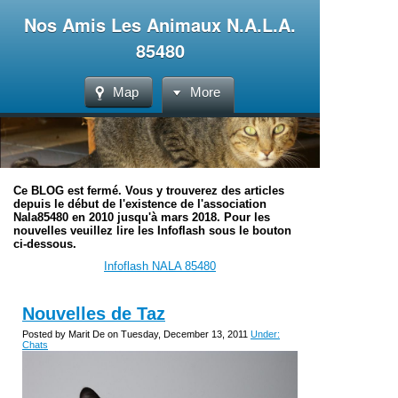
Nos Amis Les Animaux N.A.L.A.
85480
Map
More
Ce BLOG est fermé. Vous y trouverez des articles
depuis le début de l'existence de l'association
Nala85480 en 2010 jusqu'à mars 2018. Pour les
nouvelles veuillez lire les Infoflash sous le bouton
ci-dessous.
Infoflash NALA 85480
Nouvelles de Taz
Posted by Marit De on Tuesday, December 13, 2011
Under:
Chats