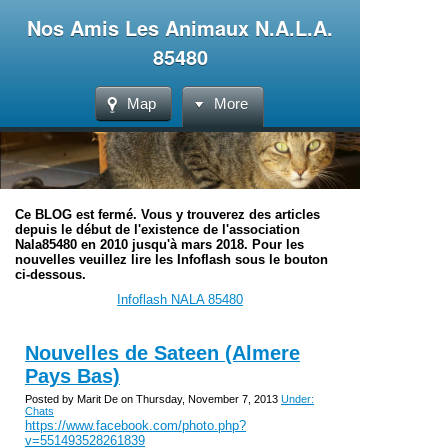
Nos Amis Les Animaux N.A.L.A.
85480
Map
More
Ce BLOG est fermé. Vous y trouverez des articles
depuis le début de l'existence de l'association
Nala85480 en 2010 jusqu'à mars 2018. Pour les
nouvelles veuillez lire les Infoflash sous le bouton
ci-dessous.
Infoflash NALA 85480
Nouvelles de Sateen (Almere
Pays Bas)
Posted by Marit De on Thursday, November 7, 2013
Under:
Chats
https://www.facebook.com/photo.php?
v=551493528261839