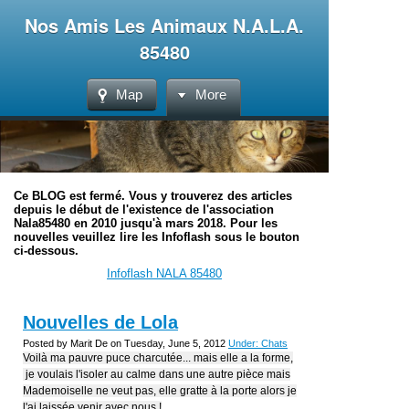
Nos Amis Les Animaux N.A.L.A.
85480
Map
More
Ce BLOG est fermé. Vous y trouverez des articles
depuis le début de l'existence de l'association
Nala85480 en 2010 jusqu'à mars 2018. Pour les
nouvelles veuillez lire les Infoflash sous le bouton
ci-dessous.
Infoflash NALA 85480
Nouvelles de Lola
Posted by Marit De on Tuesday, June 5, 2012
Under: Chats
Voilà ma pauvre puce charcutée... mais elle a la forme,
je voulais l'isoler au calme dans une autre pièce mais
Mademoiselle ne veut pas, elle gratte à la porte alors je
l'ai laissée venir avec nous !