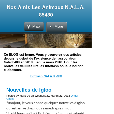
Nos Amis Les Animaux N.A.L.A.
85480
Map
More
Ce BLOG est fermé. Vous y trouverez des articles
depuis le début de l'existence de l'association
Nala85480 en 2010 jusqu'à mars 2018. Pour les
nouvelles veuillez lire les Infoflash sous le bouton
ci-dessous.
Infoflash NALA 85480
Nouvelles de Igloo
Posted by Marit De on Wednesday, March 27, 2013
Under:
Chats
"Bonjour, je vous donne quelques nouvelles d'Igloo
qui est arrivé chez nous samedi après midi.
Voici 5 jours qu'il est là, il s'est parfaitement adapté