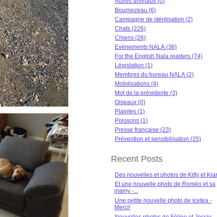
Autres animaux (0)
Bournezeau (6)
Campagne de stérilisation (2)
Chats (226)
Chiens (26)
Evènements NALA (36)
For the English Nala readers (74)
Législation (1)
Membres du bureau NALA (2)
Mobilisations (4)
Mot de la présidente (3)
Oiseaux (0)
Plaintes (1)
Poissons (1)
Presse française (23)
Prévention et sensibilisation (25)
Recent Posts
Des nouvelles et photos de Kitty et Kia
Et une nouvelle photo de Roméo et sa
mamy -...
Une petite nouvelle photo de Icetea -
Merci!