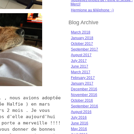
Nouvelles photos de Féline et Jessie -
Merci!
Hermione au téléphone ;-)
Blog Archive
March 2018
January 2018
October 2017
September 2017
August 2017
July 2017
June 2017
March 2017
February 2017
January 2017
December 2016
November 2016
. , nous avions adoptée
October 2016
ée Halfie ) en mars
September 2016
rs 2 mois . Je vous
August 2016
os d'elle aujourd'hui
July 2016
 porte a merveille !!!!
June 2016
vous donner de bonnes
May 2016