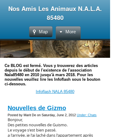
Nos Amis Les Animaux N.A.L.A.
85480
Map
More
Ce BLOG est fermé. Vous y trouverez des articles
depuis le début de l'existence de l'association
Nala85480 en 2010 jusqu'à mars 2018. Pour les
nouvelles veuillez lire les Infoflash sous le bouton
ci-dessous.
Infoflash NALA 85480
Nouvelles de Gizmo
Posted by Marit De on Saturday, June 2, 2012
Under: Chats
Bonjour,
Des petites nouvelles de Guismo.
Le voyage s'est bien passé.
a l'arrivée, je l'ai laché dans l'appartement après