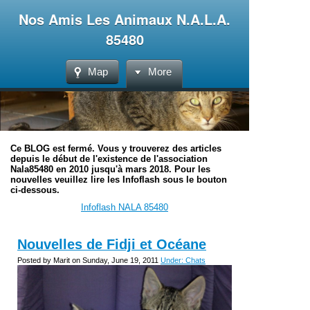
Nos Amis Les Animaux N.A.L.A.
85480
Map
More
Ce BLOG est fermé. Vous y trouverez des articles
depuis le début de l'existence de l'association
Nala85480 en 2010 jusqu'à mars 2018. Pour les
nouvelles veuillez lire les Infoflash sous le bouton
ci-dessous.
Infoflash NALA 85480
Nouvelles de Fidji et Océane
Posted by Marit on Sunday, June 19, 2011
Under: Chats