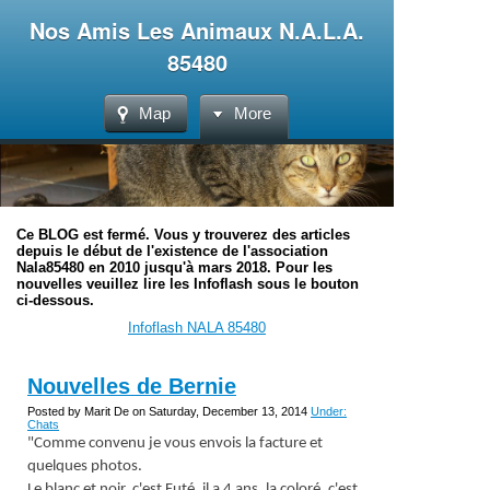
Nos Amis Les Animaux N.A.L.A.
85480
Map
More
Ce BLOG est fermé. Vous y trouverez des articles
depuis le début de l'existence de l'association
Nala85480 en 2010 jusqu'à mars 2018. Pour les
nouvelles veuillez lire les Infoflash sous le bouton
ci-dessous.
Infoflash NALA 85480
Nouvelles de Bernie
Posted by Marit De on Saturday, December 13, 2014
Under:
Chats
"Comme convenu je vous envois la facture et
quelques photos.
Le blanc et noir, c'est Futé, il a 4 ans, la coloré, c'est