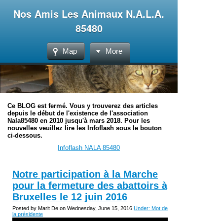
Nos Amis Les Animaux N.A.L.A.
85480
Map
More
Ce BLOG est fermé. Vous y trouverez des articles
depuis le début de l'existence de l'association
Nala85480 en 2010 jusqu'à mars 2018. Pour les
nouvelles veuillez lire les Infoflash sous le bouton
ci-dessous.
Infoflash NALA 85480
Notre participation à la Marche
pour la fermeture des abattoirs à
Bruxelles le 12 juin 2016
Posted by Marit De on Wednesday, June 15, 2016
Under: Mot de
la présidente