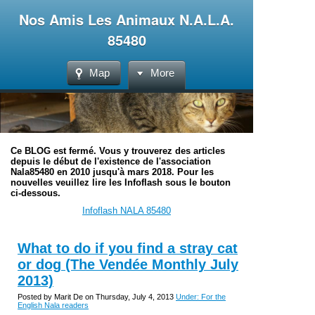
Nos Amis Les Animaux N.A.L.A.
85480
Map
More
Ce BLOG est fermé. Vous y trouverez des articles
depuis le début de l'existence de l'association
Nala85480 en 2010 jusqu'à mars 2018. Pour les
nouvelles veuillez lire les Infoflash sous le bouton
ci-dessous.
Infoflash NALA 85480
What to do if you find a stray cat
or dog (The Vendée Monthly July
2013)
Posted by Marit De on Thursday, July 4, 2013
Under: For the
English Nala readers