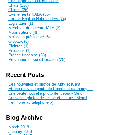
Campagne de stérilisation (2)
Chats (226)
Chiens (26)
Evènements NALA (36)
For the English Nala readers (74)
Législation (1)
Membres du bureau NALA (2)
Mobilisations (4)
Mot de la présidente (3)
Oiseaux (0)
Plaintes (1)
Poissons (1)
Presse française (23)
Prévention et sensibilisation (25)
Recent Posts
Des nouvelles et photos de Kitty et Kiara
Et une nouvelle photo de Roméo et sa mamy -...
Une petite nouvelle photo de Icetea - Merci!
Nouvelles photos de Féline et Jessie - Merci!
Hermione au téléphone ;-)
Blog Archive
March 2018
January 2018