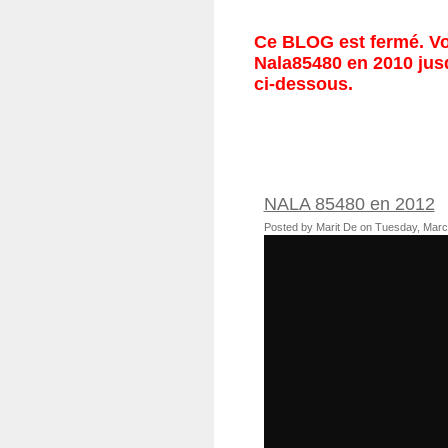
Ce BLOG est fermé. Vou
Nala85480 en 2010 jusq
ci-dessous.
NALA 85480 en 2012
Posted by Marit De on Tuesday, Mar