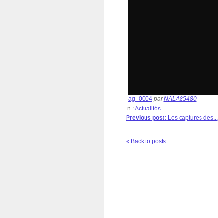
ag_0004
par
NALA85480
In :
Actualités
Previous post:
Les captures des...
« Back to posts