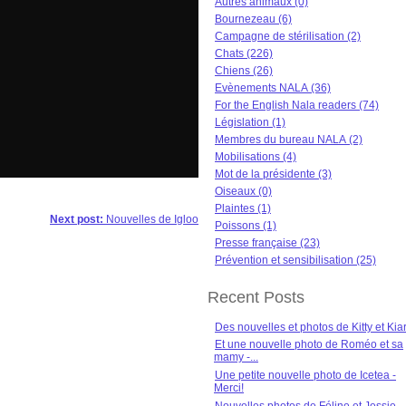
Autres animaux (0)
Bournezeau (6)
Campagne de stérilisation (2)
Chats (226)
Chiens (26)
Evènements NALA (36)
For the English Nala readers (74)
Législation (1)
Membres du bureau NALA (2)
Mobilisations (4)
Mot de la présidente (3)
Oiseaux (0)
Plaintes (1)
Next post:
Nouvelles de Igloo
Poissons (1)
Presse française (23)
Prévention et sensibilisation (25)
Recent Posts
Des nouvelles et photos de Kitty et Kia
Et une nouvelle photo de Roméo et sa
mamy -...
Une petite nouvelle photo de Icetea -
Merci!