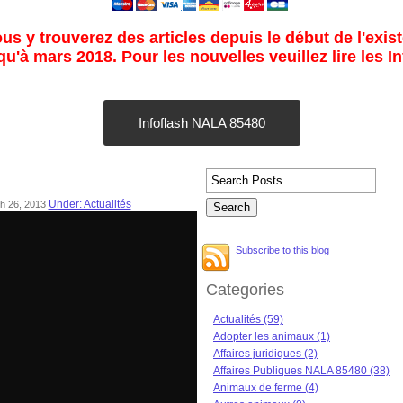
s y trouverez des articles depuis le début de l'exist
u'à mars 2018. Pour les nouvelles veuillez lire les I
Infoflash NALA 85480
Under: Actualités
ch 26, 2013
Subscribe to this blog
Categories
Actualités (59)
Adopter les animaux (1)
Affaires juridiques (2)
Affaires Publiques NALA 85480 (38)
Animaux de ferme (4)