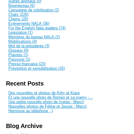
Autres animaux (0)
Bournezeau (6)
Campagne de stérilisation (2)
Chats (226)
Chiens (26)
Evènements NALA (36)
For the English Nala readers (74)
Législation (1)
Membres du bureau NALA (2)
Mobilisations (4)
Mot de la présidente (3)
Oiseaux (0)
Plaintes (1)
Poissons (1)
Presse française (23)
Prévention et sensibilisation (25)
Recent Posts
Des nouvelles et photos de Kitty et Kiara
Et une nouvelle photo de Roméo et sa mamy -...
Une petite nouvelle photo de Icetea - Merci!
Nouvelles photos de Féline et Jessie - Merci!
Hermione au téléphone ;-)
Blog Archive