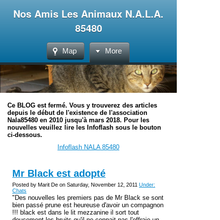
Nos Amis Les Animaux N.A.L.A.
85480
Map
More
Ce BLOG est fermé. Vous y trouverez des articles
depuis le début de l'existence de l'association
Nala85480 en 2010 jusqu'à mars 2018. Pour les
nouvelles veuillez lire les Infoflash sous le bouton
ci-dessous.
Infoflash NALA 85480
Mr Black est adopté
Posted by Marit De on Saturday, November 12, 2011
Under:
Chats
"Des nouvelles les premiers pas de Mr Black se sont
bien passé prune est heureuse d'avoir un compagnon
!!! black est dans le lit mezzanine il sort tout
doucement les bruits qu'il ne connait pas l'effraie un