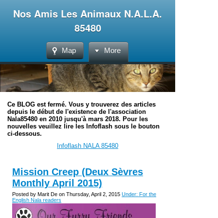
Nos Amis Les Animaux N.A.L.A.
85480
Map
More
Ce BLOG est fermé. Vous y trouverez des articles
depuis le début de l'existence de l'association
Nala85480 en 2010 jusqu'à mars 2018. Pour les
nouvelles veuillez lire les Infoflash sous le bouton
ci-dessous.
Infoflash NALA 85480
Mission Creep (Deux Sèvres
Monthly April 2015)
Posted by Marit De on Thursday, April 2, 2015
Under: For the
English Nala readers