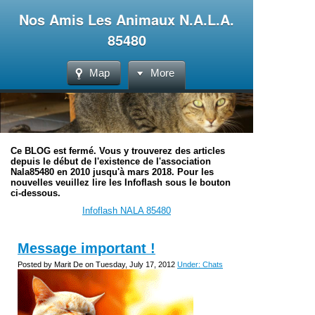
Nos Amis Les Animaux N.A.L.A.
85480
Map
More
Ce BLOG est fermé. Vous y trouverez des articles
depuis le début de l'existence de l'association
Nala85480 en 2010 jusqu'à mars 2018. Pour les
nouvelles veuillez lire les Infoflash sous le bouton
ci-dessous.
Infoflash NALA 85480
Message important !
Posted by Marit De on Tuesday, July 17, 2012
Under: Chats