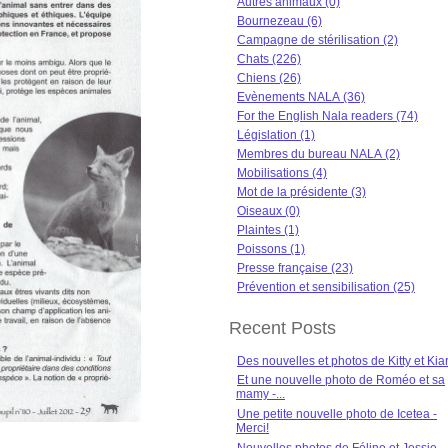
Autres animaux (0)
Bournezeau (6)
Campagne de stérilisation (2)
Chats (226)
Chiens (26)
Evènements NALA (36)
For the English Nala readers (74)
Législation (1)
Membres du bureau NALA (2)
Mobilisations (4)
Mot de la présidente (3)
Oiseaux (0)
Plaintes (1)
Poissons (1)
Presse française (23)
Prévention et sensibilisation (25)
Recent Posts
Des nouvelles et photos de Kitty et Kia
Et une nouvelle photo de Roméo et sa
mamy -...
Une petite nouvelle photo de Icetea -
Merci!