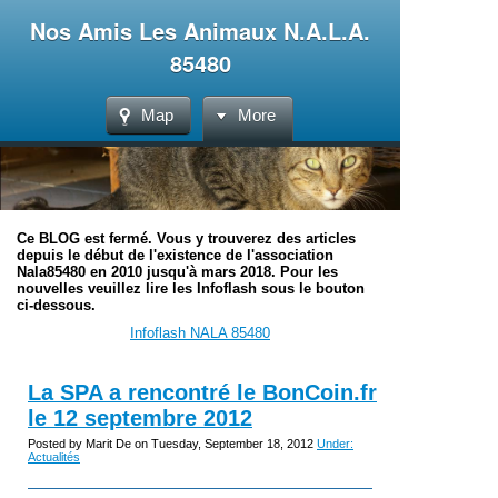
Nos Amis Les Animaux N.A.L.A.
85480
Map
More
Ce BLOG est fermé. Vous y trouverez des articles
depuis le début de l'existence de l'association
Nala85480 en 2010 jusqu'à mars 2018. Pour les
nouvelles veuillez lire les Infoflash sous le bouton
ci-dessous.
Infoflash NALA 85480
La SPA a rencontré le BonCoin.fr
le 12 septembre 2012
Posted by Marit De on Tuesday, September 18, 2012
Under:
Actualités