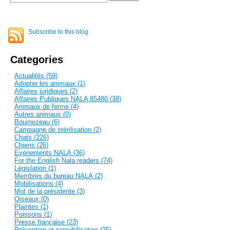
Subscribe to this blog
Categories
Actualités (59)
Adopter les animaux (1)
Affaires juridiques (2)
Affaires Publiques NALA 85480 (38)
Animaux de ferme (4)
Autres animaux (0)
Bournezeau (6)
Campagne de stérilisation (2)
Chats (226)
Chiens (26)
Evènements NALA (36)
For the English Nala readers (74)
Législation (1)
Membres du bureau NALA (2)
Mobilisations (4)
Mot de la présidente (3)
Oiseaux (0)
Plaintes (1)
Poissons (1)
Presse française (23)
Prévention et sensibilisation (25)