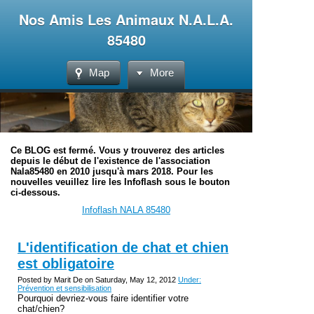
Nos Amis Les Animaux N.A.L.A.
85480
Map
More
Ce BLOG est fermé. Vous y trouverez des articles
depuis le début de l'existence de l'association
Nala85480 en 2010 jusqu'à mars 2018. Pour les
nouvelles veuillez lire les Infoflash sous le bouton
ci-dessous.
Infoflash NALA 85480
L'identification de chat et chien
est obligatoire
Posted by Marit De on Saturday, May 12, 2012
Under:
Prévention et sensibilisation
Pourquoi devriez-vous faire identifier votre
chat/chien?