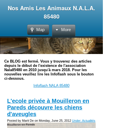
Nos Amis Les Animaux N.A.L.A.
85480
Map
More
Ce BLOG est fermé. Vous y trouverez des articles
depuis le début de l'existence de l'association
Nala85480 en 2010 jusqu'à mars 2018. Pour les
nouvelles veuillez lire les Infoflash sous le bouton
ci-dessous.
Infoflash NALA 85480
L'ecole privée à Mouilleron en
Pareds découvre les chiens
d'aveugles
Posted by Marit De on Monday, June 25, 2012
Under: Actualités