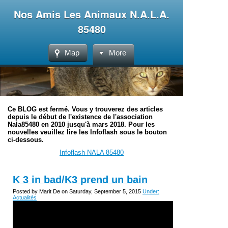
Nos Amis Les Animaux N.A.L.A.
85480
Map
More
Ce BLOG est fermé. Vous y trouverez des articles
depuis le début de l'existence de l'association
Nala85480 en 2010 jusqu'à mars 2018. Pour les
nouvelles veuillez lire les Infoflash sous le bouton
ci-dessous.
Infoflash NALA 85480
K 3 in bad/K3 prend un bain
Posted by Marit De on Saturday, September 5, 2015
Under:
Actualités