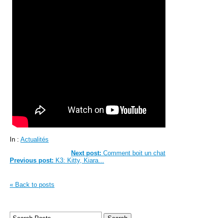
In :
Actualités
Next post:
Comment boit un chat
Previous post:
K3: Kitty, Kiara...
« Back to posts