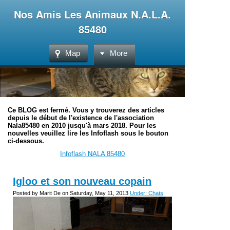
Nos Amis Les Animaux N.A.L.A.
85480
Map
More
Ce BLOG est fermé. Vous y trouverez des articles
depuis le début de l'existence de l'association
Nala85480 en 2010 jusqu'à mars 2018. Pour les
nouvelles veuillez lire les Infoflash sous le bouton
ci-dessous.
Infoflash NALA 85480
Igloo et son nouveau copain
Posted by Marit De on Saturday, May 11, 2013
Under: Chats