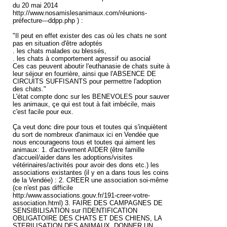
du 20 mai 2014
http://www.nosamislesanimaux.com/réunions-
préfecture---ddpp.php ) :
"Il peut en effet exister des cas où les chats ne sont
pas en situation d'être adoptés
. les chats malades ou blessés,
. les chats à comportement agressif ou asocial
Ces cas peuvent aboutir l'euthanasie de chats suite à
leur séjour en fourrière, ainsi que l'ABSENCE DE
CIRCUITS SUFFISANTS pour permettre l'adoption
des chats."
L'état compte donc sur les BENEVOLES pour sauver
les animaux, çe qui est tout à fait imbécile, mais
c'est facile pour eux.
Ça veut donc dire pour tous et toutes qui s'inquiètent
du sort de nombreux d'animaux ici en Vendée que
nous encourageons tous et toutes qui aiment les
animaux: 1. d'activement AIDER (être famille
d'accueil/aider dans les adoptions/visites
vétérinaires/activités pour avoir des dons etc.) les
associations existantes (il y en a dans tous les coins
de la Vendée) : 2. CREER une association soi-même
(ce n'est pas difficile
http:/www.associations.gouv.fr/191-creer-votre-
association.html) 3. FAIRE DES CAMPAGNES DE
SENSIBILISATION sur l'IDENTIFICATION
OBLIGATOIRE DES CHATS ET DES CHIENS, LA
STERILISATION DES ANIMAUX, DONNER UN