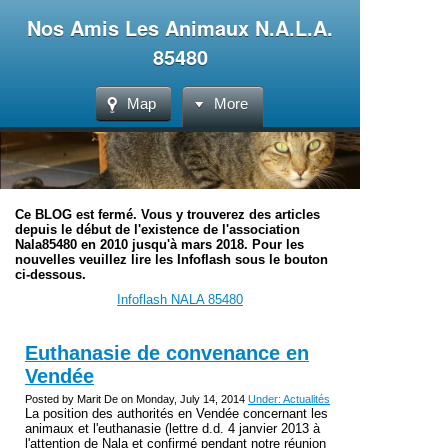
Nos Amis Les Animaux N.A.L.A.
85480
Map
More
Ce BLOG est fermé. Vous y trouverez des articles
depuis le début de l'existence de l'association
Nala85480 en 2010 jusqu'à mars 2018. Pour les
nouvelles veuillez lire les Infoflash sous le bouton
ci-dessous.
Infoflash NALA 85480
Euthanasie de convenance en
Vendée
Posted by Marit De on Monday, July 14, 2014
Under: Actualités
La position des authorités en Vendée concernant les
animaux et l'euthanasie (lettre d.d. 4 janvier 2013 à
l'attention de Nala et confirmé pendant notre réunion