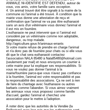
ANIMALE NI-IDENTIFIE EST DEFENDU, autour de
vous, vos amis, votre famille sans exception.
4. Un animal trouvé doit être signalé à la mairie de la
commune où l'animal a été trouvé. À condition que la
mairie vous donne une attestation de reçu et
confirmation que l'animal ne va pas être euthanasié
sans un avis d'un vétérinaire vous donnez l'animal et
il est mis en fourrière.
L’euthanasie ne peut intervenir que si l’animal est
considéré par un vétérinaire comme non adoptable,
dangereux, ou trop malade.
http://agriculture.gouv.fr/animaux-errants
Si votre mairie refuse de prendre en charge l'animal
et n'a donc pas de fourrière pour chats ou si elle vous
dit que le chat sera euthanasié contactez
l'association NALA 85480 à Nala85480@hotmail.com
(seulement par mail) et nous envoyons un courrier à
cette mairie pour lui expliquer ses responsabilités. Si
vous ne voulez pas donner l'animal à la
mairie/fourrière parce-que vous n'avez pas confiance
à la fourrière, l'animal est votre responsabilité et pas
la responsabilité des associations. Ça ne sert à rien
de faire du chantage avec l'euthanasie ou autres
barbaris comme l'abandon. Si vous aimez vraiment
les animaux vous vous proposez comme famille
d'accueil, gardez l'animal et cherchez une
association pour le mettre à l'adoption.
À noter donc que les autorités de la Vendée (la
Préfecture) avec leur avis que les euthanasies sont