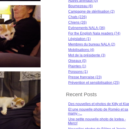
Autres animaux (0)
Bournezeau (6)
Campagne de stérilisation (2)
Chats (226)
Chiens (26)
Evènements NALA (36)
For the English Nala readers (74)
Législation (1)
Membres du bureau NALA (2)
Mobilisations (4)
Mot de la présidente (3)
Oiseaux (0)
Plaintes (1)
Poissons (1)
Presse française (23)
Prévention et sensibilisation (25)
Recent Posts
Des nouvelles et photos de Kitty et Kia
Et une nouvelle photo de Roméo et sa
mamy -...
Une petite nouvelle photo de Icetea -
Merci!