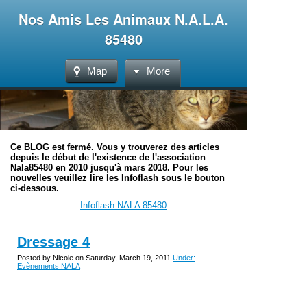
Nos Amis Les Animaux N.A.L.A.
85480
Map
More
Ce BLOG est fermé. Vous y trouverez des articles
depuis le début de l'existence de l'association
Nala85480 en 2010 jusqu'à mars 2018. Pour les
nouvelles veuillez lire les Infoflash sous le bouton
ci-dessous.
Infoflash NALA 85480
Dressage 4
Posted by Nicole on Saturday, March 19, 2011
Under:
Evènements NALA