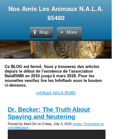
Nos Amis Les Animaux N.A.L.A.
85480
Map
More
Ce BLOG est fermé. Vous y trouverez des articles
depuis le début de l'existence de l'association
Nala85480 en 2010 jusqu'à mars 2018. Pour les
nouvelles veuillez lire les Infoflash sous le bouton
ci-dessous.
Infoflash NALA 85480
Dr. Becker: The Truth About
Spaying and Neutering
Posted by Marit De on Friday, July 3, 2015
Under: Prévention et
sensibilisation