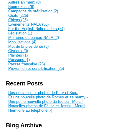
Autres animaux (0)
Bournezeau (6)
Campagne de stérilisation (2)
Chats (226)
Chiens (26)
Evènements NALA (36)
For the English Nala readers (74)
Législation (1)
Membres du bureau NALA (2)
Mobilisations (4)
Mot de la présidente (3)
Oiseaux (0)
Plaintes (1)
Poissons (1)
Presse française (23)
Prévention et sensibilisation (25)
Recent Posts
Des nouvelles et photos de Kitty et Kiara
Et une nouvelle photo de Roméo et sa mamy -...
Une petite nouvelle photo de Icetea - Merci!
Nouvelles photos de Féline et Jessie - Merci!
Hermione au téléphone ;-)
Blog Archive