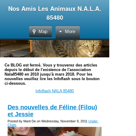
Nos Amis Les Animaux N.A.L.A.
85480
Map
More
Ce BLOG est fermé. Vous y trouverez des articles
depuis le début de l'existence de l'association
Nala85480 en 2010 jusqu'à mars 2018. Pour les
nouvelles veuillez lire les Infoflash sous le bouton
ci-dessous.
Infoflash NALA 85480
Des nouvelles de Féline (Filou)
et Jessie
Posted by Marit De on Wednesday, November 9, 2011
Under:
Chats