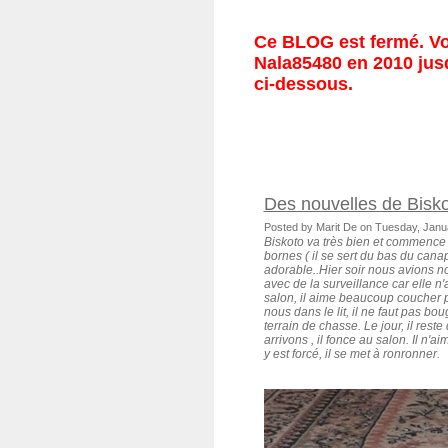
Ce BLOG est fermé. Vou
Nala85480 en 2010 jusq
ci-dessous.
Des nouvelles de Bisk
Posted by Marit De on Tuesday, Janu
Biskoto va très bien et commenc
bornes ( il se sert du bas du canap
adorable..Hier soir nous avions notr
avec de la surveillance car elle n'a
salon, il aime beaucoup coucher par
nous dans le lit, il ne faut pas boug
terrain de chasse. Le jour, il reste
arrivons , il fonce au salon. Il n'a
y est forcé, il se met à ronronner.