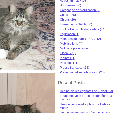
Autres animaux (0)
Bournezeau (6)
Campagne de stérilisation (2)
Chats (226)
Chiens (26)
Evènements NALA (36)
For the English Nala readers (74)
Législation (1)
Membres du bureau NALA (2)
Mobilisations (4)
Mot de la présidente (3)
Oiseaux (0)
Plaintes (1)
Poissons (1)
Presse française (23)
Prévention et sensibilisation (25)
Recent Posts
Des nouvelles et photos de Kitty et Kia
Et une nouvelle photo de Roméo et sa
mamy -...
Une petite nouvelle photo de Icetea -
Merci!