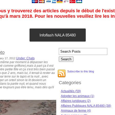
s y trouverez des articles depuis le début de l'exist
u'à mars 2018. Pour les nouvelles veuillez lire les I
Infoflash NALA 85480
oto
Under: Chats
ary 17, 2012
e même par moment à dépasser les
é comme griffoire),mais à part ça il est
e petite fille et ça s'est très bien passé
Subscribe to this blog
 que 2 ans, mais lui, il tenait à rester au
 terre sur le tapis et la nuit , avec
er un orteil sinon le lit devient un
Categories
 dans la partie nuit, et quand nous
ime toujours pas être tenu, mais dès qu'il
Actualités (59)
Adopter les animaux (1)
Affaires juridiques (2)
Affaires Publiques NALA 85480 (38)
Animaux de ferme (4)