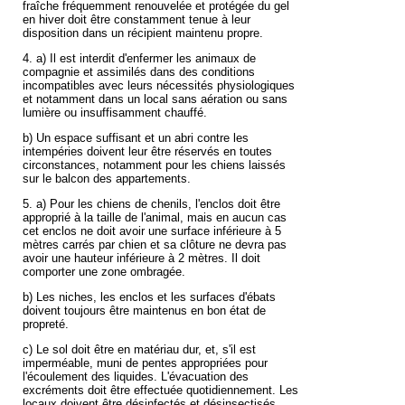
fraîche fréquemment renouvelée et protégée du gel
en hiver doit être constamment tenue à leur
disposition dans un récipient maintenu propre.
4. a) Il est interdit d'enfermer les animaux de
compagnie et assimilés dans des conditions
incompatibles avec leurs nécessités physiologiques
et notamment dans un local sans aération ou sans
lumière ou insuffisamment chauffé.
b) Un espace suffisant et un abri contre les
intempéries doivent leur être réservés en toutes
circonstances, notamment pour les chiens laissés
sur le balcon des appartements.
5. a) Pour les chiens de chenils, l'enclos doit être
approprié à la taille de l'animal, mais en aucun cas
cet enclos ne doit avoir une surface inférieure à 5
mètres carrés par chien et sa clôture ne devra pas
avoir une hauteur inférieure à 2 mètres. Il doit
comporter une zone ombragée.
b) Les niches, les enclos et les surfaces d'ébats
doivent toujours être maintenus en bon état de
propreté.
c) Le sol doit être en matériau dur, et, s'il est
imperméable, muni de pentes appropriées pour
l'écoulement des liquides. L'évacuation des
excréments doit être effectuée quotidiennement. Les
locaux doivent être désinfectés et désinsectisés