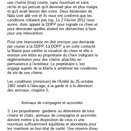
une chaîne (trop) courte, sans nourriture et sans
niche et qui pensait qu'il devenait plus en plus maigre
et qu'il avait besoin des soins. Deux bénévoles de
Nala sont allé voir et ils nous ont confirmé que les
conditions n'étaient pas top, Le 2 Février 2012 nous
avons donc appelé la DDPP pour signalé ce chien et
pour demander quelles étaient les démarches à faire
pour une intervention.
Pour une intervention on doit envoyer une demande
par courier à la DDPP. La DDPP a en suite contacté
la Mairie pour vérifier la situation du chien et elle a
envoyé une lettre au propriétaire du chien indiquant la
règlementation pour des chiens attachés en
permanence à l'extérieur.
Le propriétaire
s 'est
engagé auprès de la Mairie à améliorer les conditions
de vie de ses chiens.
Les conditions (minimum) de l'
Arrêté du 25 octobre
1982 relatif à l'élevage, à la garde et à la détention
des animaux, chapitre
II,
Animaux de compagnie et assimilés.
3. Les propriétaires. gardiens ou détenteurs de tous
chiens et chats, animaux de compagnie et assimilés
doivent mettre à la disposition de ceux-ci une
nourriture suffisamment équilibrée et abondante pour
les maintenir en bon état de santé. Une réserve d'eau