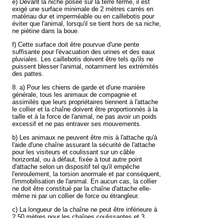
e) Devant la niche posée sur la terre ferme, il est
exigé une surface minimale de 2 mètres carrés en
matériau dur et imperméable ou en caillebotis pour
éviter que l'animal, lorsqu'il se tient hors de sa niche,
ne piétine dans la boue.
f) Cette surface doit être pourvue d'une pente
suffisante pour l'évacuation des urines et des eaux
pluviales. Les caillebotis doivent être tels qu'ils ne
puissent blesser l'animal, notamment les extrémités
des pattes.
8. a) Pour les chiens de garde et d'une manière
générale, tous les animaux de compagnie et
assimilés que leurs propriétaires tiennent à l'attache
le collier et la chaîne doivent être proportionnés à la
taille et à la force de l'animal, ne pas avoir un poids
excessif et ne pas entraver ses mouvements.
b) Les animaux ne peuvent être mis à l'attache qu'à
l'aide d'une chaîne assurant la sécurité de l'attache
pour les visiteurs et coulissant sur un câble
horizontal, ou à défaut, fixée à tout autre point
d'attache selon un dispositif tel qu'il empêche
l'enroulement, la torsion anormale et par conséquent,
l'immobilisation de l'animal. En aucun cas, la collier
ne doit être constitué par la chaîne d'attache elle-
même ni par un collier de force ou étrangleur.
c) La longueur de la chaîne ne peut être inférieure à
2,50 mètres pour les chaînes coulissantes et 3