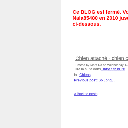
Ce BLOG est fermé. Vou
Nala85480 en 2010 jusq
ci-dessous.
Chien attaché - chien ca
Posted by Marit De on Wednesday, 
lire la suite dans
l'infoflash nr 28
In :
Chiens
Previous post:
So Long,...
« Back to posts