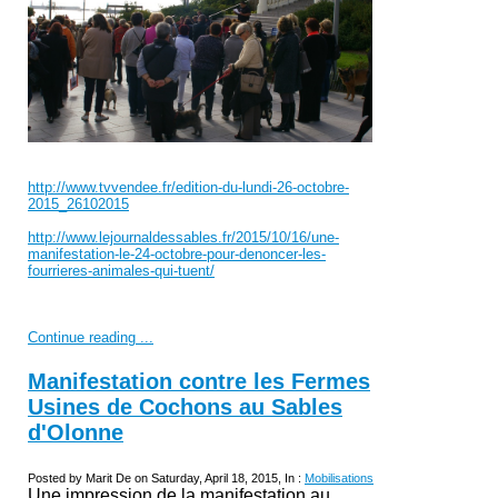
http://www.tvvendee.fr/edition-du-lundi-26-octobre-
2015_26102015
http://www.lejournaldessables.fr/2015/10/16/une-
manifestation-le-24-octobre-pour-denoncer-les-
fourrieres-animales-qui-tuent/
Continue reading ...
Manifestation contre les Fermes
Usines de Cochons au Sables
d'Olonne
Posted by Marit De on Saturday, April 18, 2015, In :
Mobilisations
Une impression de la manifestation au