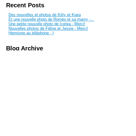
Recent Posts
Des nouvelles et photos de Kitty et Kiara
Et une nouvelle photo de Roméo et sa mamy -...
Une petite nouvelle photo de Icetea - Merci!
Nouvelles photos de Féline et Jessie - Merci!
Hermione au téléphone ;-)
Blog Archive
March 2018
January 2018
October 2017
September 2017
August 2017
July 2017
June 2017
March 2017
February 2017
January 2017
December 2016
November 2016
October 2016
September 2016
August 2016
July 2016
June 2016
May 2016