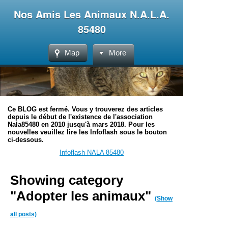
Nos Amis Les Animaux N.A.L.A.
85480
Map
More
Ce BLOG est fermé. Vous y trouverez des articles
depuis le début de l'existence de l'association
Nala85480 en 2010 jusqu'à mars 2018. Pour les
nouvelles veuillez lire les Infoflash sous le bouton
ci-dessous.
Infoflash NALA 85480
Showing category
"Adopter les animaux"
(Show
all posts)