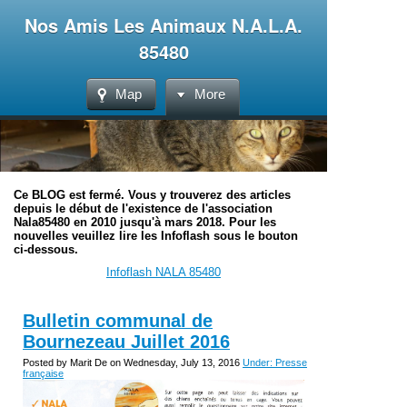
Nos Amis Les Animaux N.A.L.A.
85480
Map
More
Ce BLOG est fermé. Vous y trouverez des articles
depuis le début de l'existence de l'association
Nala85480 en 2010 jusqu'à mars 2018. Pour les
nouvelles veuillez lire les Infoflash sous le bouton
ci-dessous.
Infoflash NALA 85480
Bulletin communal de
Bournezeau Juillet 2016
Posted by Marit De on Wednesday, July 13, 2016
Under: Presse
française