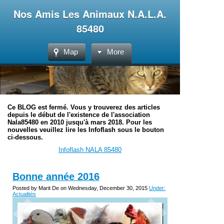
Nos Amis Les Animaux N.A.L.A.
85480
Map
More
Ce BLOG est fermé. Vous y trouverez des articles
depuis le début de l'existence de l'association
Nala85480 en 2010 jusqu'à mars 2018. Pour les
nouvelles veuillez lire les Infoflash sous le bouton
ci-dessous.
Infoflash NALA 85480
Bonne année 2016
Posted by Marit De on Wednesday, December 30, 2015
Under:
Actualités