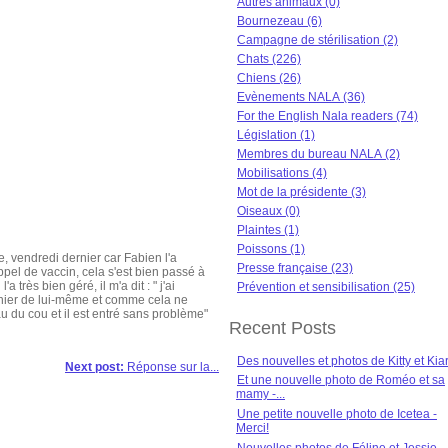
Autres animaux (0)
Bournezeau (6)
Campagne de stérilisation (2)
Chats (226)
Chiens (26)
Evènements NALA (36)
For the English Nala readers (74)
Législation (1)
Membres du bureau NALA (2)
Mobilisations (4)
Mot de la présidente (3)
Oiseaux (0)
Plaintes (1)
Poissons (1)
e, vendredi dernier car Fabien l'a
Presse française (23)
el de vaccin, cela s'est bien passé à
 très bien géré, il m'a dit : " j'ai
Prévention et sensibilisation (25)
panier de lui-même et comme cela ne
eau du cou et il est entré sans problème"
Recent Posts
Des nouvelles et photos de Kitty et Kia
Next post:
Réponse sur la...
Et une nouvelle photo de Roméo et sa
mamy -...
Une petite nouvelle photo de Icetea -
Merci!