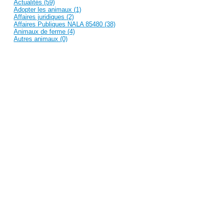
Actualités (59)
Adopter les animaux (1)
Affaires juridiques (2)
Affaires Publiques NALA 85480 (38)
Animaux de ferme (4)
Autres animaux (0)
Bournezeau (6)
Campagne de stérilisation (2)
Chats (226)
Chiens (26)
Evènements NALA (36)
For the English Nala readers (74)
Législation (1)
Membres du bureau NALA (2)
Mobilisations (4)
Mot de la présidente (3)
Oiseaux (0)
Plaintes (1)
Poissons (1)
Presse française (23)
Prévention et sensibilisation (25)
Recent Posts
Des nouvelles et photos de Kitty et Kiara
Et une nouvelle photo de Roméo et sa mamy -...
Une petite nouvelle photo de Icetea - Merci!
Nouvelles photos de Féline et Jessie - Merci!
Hermione au téléphone ;-)