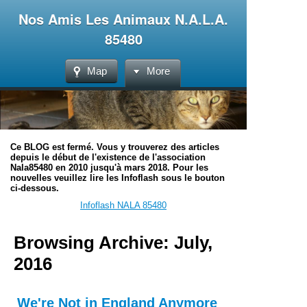
Nos Amis Les Animaux N.A.L.A.
85480
Map
More
Ce BLOG est fermé. Vous y trouverez des articles
depuis le début de l'existence de l'association
Nala85480 en 2010 jusqu'à mars 2018. Pour les
nouvelles veuillez lire les Infoflash sous le bouton
ci-dessous.
Infoflash NALA 85480
Browsing Archive: July,
2016
We're Not in England Anymore