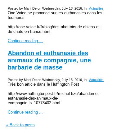
Posted by Marit De on Wednesday, July 13, 2016, In :
Actualités
One Voice se prononce sur les euthanasies dans les
fourrières
http://one-voice.fr/fr/blog/des-abattoirs-de-chiens-et-
de-chats-en-france.html
Continue reading ...
Abandon et euthanasie des
animaux de compagnie, une
barbarie de masse
Posted by Marit De on Wednesday, July 13, 2016, In :
Actualités
Très bon article dans le Huffington Post
http://www.huffingtonpost.fr/michel-fize/abandon-et-
euthanasie-des-animaux-de-
compagnie_b_10773402.html
Continue reading ...
« Back to posts