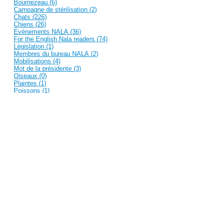
Bournezeau (6)
Campagne de stérilisation (2)
Chats (226)
Chiens (26)
Evènements NALA (36)
For the English Nala readers (74)
Législation (1)
Membres du bureau NALA (2)
Mobilisations (4)
Mot de la présidente (3)
Oiseaux (0)
Plaintes (1)
Poissons (1)
Presse française (23)
Prévention et sensibilisation (25)
Recent Posts
Des nouvelles et photos de Kitty et Kiara
Et une nouvelle photo de Roméo et sa mamy -...
Une petite nouvelle photo de Icetea - Merci!
Nouvelles photos de Féline et Jessie - Merci!
Hermione au téléphone ;-)
Blog Archive
March 2018