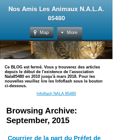
Nos Amis Les Animaux N.A.L.A.
85480
Map
More
Ce BLOG est fermé. Vous y trouverez des articles
depuis le début de l'existence de l'association
Nala85480 en 2010 jusqu'à mars 2018. Pour les
nouvelles veuillez lire les Infoflash sous le bouton
ci-dessous.
Infoflash NALA 85480
Browsing Archive:
September, 2015
Courrier de la part du Préfet de