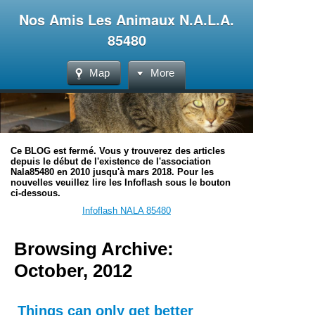
Nos Amis Les Animaux N.A.L.A.
85480
Map
More
Ce BLOG est fermé. Vous y trouverez des articles
depuis le début de l'existence de l'association
Nala85480 en 2010 jusqu'à mars 2018. Pour les
nouvelles veuillez lire les Infoflash sous le bouton
ci-dessous.
Infoflash NALA 85480
Browsing Archive:
October, 2012
Things can only get better