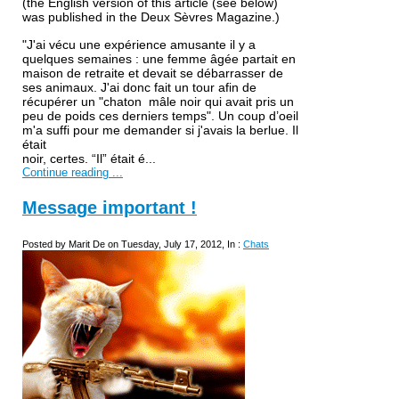
(the English version of this article (see below)
was published in the Deux Sèvres Magazine.)
"J'ai vécu une expérience amusante il y a
quelques semaines : une
femme âgée partait en
maison de retraite et devait se débarrasser de
ses animaux. J'ai donc fait un tour afin de
récupérer un "chaton
mâle noir qui avait pris un
peu de poids ces derniers temps". Un
coup d’oeil
m'a suffi pour me demander si j'avais la berlue. Il
était
noir, certes. “Il” était é...
Continue reading ...
Message important !
Posted by Marit De on Tuesday, July 17, 2012, In :
Chats