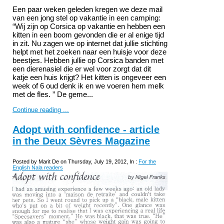
Een paar weken geleden kregen we deze mail
van een jong stel op vakantie in een camping:
“Wij zijn op Corsica op vakantie en hebben een
kitten in een boom gevonden die er al enige tijd
in zit. Nu zagen we op internet dat jullie stichting
helpt met het zoeken naar een huisje voor deze
beestjes. Hebben jullie op Corsica banden met
een dierenasiel die er wel voor zorgt dat dit
katje een huis krijgt? Het kitten is ongeveer een
week of 6 oud denk ik en we voeren hem melk
met de fles. ”
De geme...
Continue reading ...
Adopt with confidence - article
in the Deux Sèvres Magazine
Posted by Marit De on Thursday, July 19, 2012, In :
For the
English Nala readers