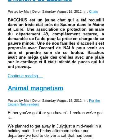
Posted by Marit De on Saturday, August 18, 2012, In :
Chats
BACCHUS est un jeune chat qui a été recueilli
dans un triste état près de Saumur dans le Maine
et Loire. Une association de protection animale
du département 49, complètement saturée, a
demandée de l'aide pour la prise en charge de ce
pauvre minou. Une de nos familles d'accueil s'est
proposée avec l'accord de NALA pour venir en
aide et prendre soin de ce loulou. Bacchus
avait
une méga gale des oreilles avec une plaie
sur le
cartilage et il était infesté de puces qui lui
ont provoq...
Continue reading ...
Animal magnetism
Posted by Marit De on Saturday, August 18, 2012, In :
For the
English Nala readers
Either you've got it or you haven't. I reckon we've got
it...
We planned to get away in July:just a mid-week in a
holiday park. The Friday afternoon before our
departure we had to deliver a cat that had been