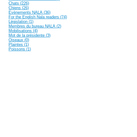
Chats (226)
Chiens (26)
Evènements NALA (36)
For the English Nala readers (74)
Législation (1)
Membres du bureau NALA (2)
Mobilisations (4)
Mot de la présidente (3)
Oiseaux (0)
Plaintes (1)
Poissons (1)
Presse française (23)
Prévention et sensibilisation (25)
Recent Posts
Des nouvelles et photos de Kitty et Kiara
Et une nouvelle photo de Roméo et sa mamy -...
Une petite nouvelle photo de Icetea - Merci!
Nouvelles photos de Féline et Jessie - Merci!
Hermione au téléphone ;-)
Blog Archive
March 2018
January 2018
October 2017