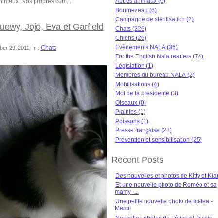
Autres animaux (0)
animaux. Nos propres com...
Bournezeau (6)
Campagne de stérilisation (2)
ewy, Jojo, Eva et Garfield
Chats (226)
Chiens (26)
Evènements NALA (36)
Chats
er 29, 2011, In :
For the English Nala readers (74)
Législation (1)
Membres du bureau NALA (2)
Mobilisations (4)
Mot de la présidente (3)
Oiseaux (0)
Plaintes (1)
Poissons (1)
Presse française (23)
Prévention et sensibilisation (25)
Recent Posts
Des nouvelles et photos de Kitty et Kia
Et une nouvelle photo de Roméo et sa
mamy -...
Une petite nouvelle photo de Icetea -
Merci!