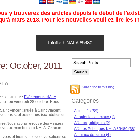
s y trouverez des articles depuis le début de l'exist
u'à mars 2018. Pour les nouvelles veuillez lire les I
Infoflash NALA 85480
e: October, 2011
NALA
Subscribe to this blog
Evènements NALA
r 30, 2011, In :
Categories
eu lieu vendredi 28 octobre. Nous
aint Vincent située à Saint Vincent
Actualités (59)
 étions sept personnes (six adultes et
Adopter les animaux (1)
Affaires juridiques (2)
ontre.Nous avons retrouvé des visages
 nouveaux membres de NALA. Chacun
Affaires Publiques NALA 85480 (38)
Animaux de ferme (4)
rivées et bien-sûr, les conversations se