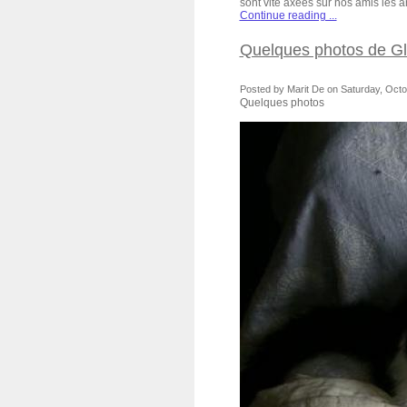
sont vite axées sur nos amis les 
Continue reading ...
Quelques photos de Glu
Posted by Marit De on Saturday, Octob
Quelques photos