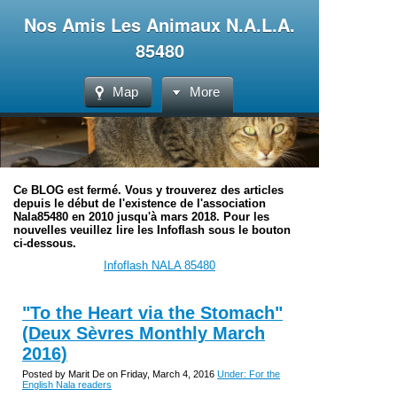
Nos Amis Les Animaux N.A.L.A.
85480
Map
More
Ce BLOG est fermé. Vous y trouverez des articles
depuis le début de l'existence de l'association
Nala85480 en 2010 jusqu'à mars 2018. Pour les
nouvelles veuillez lire les Infoflash sous le bouton
ci-dessous.
Infoflash NALA 85480
"To the Heart via the Stomach"
(Deux Sèvres Monthly March
2016)
Posted by Marit De on Friday, March 4, 2016
Under: For the
English Nala readers